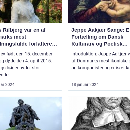
 Rifbjerg var en af
Jeppe Aakjær Sange: E
arks mest
Fortælling om Dansk
ningsfulde forfattere
Kulturarv og Poetisk
rikere
Skønhed
lev født den 15. december
Introduktion: Jeppe Aakjær v
g døde den 4. april 2015.
af Danmarks mest ikoniske d
rgs bøger nyder stor
og komponister og er især ken
ndel...
uar 2024
18 januar 2024