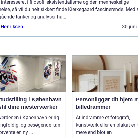
 interesseret i filosofi, eksistentialisme og den menneskelige
relse, så vil du helt sikkert finde Kierkegaard fascinerende. Med 
ående tanker og analyser ha...
 Henriksen
30 juni
tudstilling i København
Personliggør dit hjem 
stil dine mesterværker
billedrammer
verdenen i København er rig
At indramme et fotografi,
ngfoldig, og besøgende kan
kunstværk eller en plakat er
forvente en ny ...
mere end blot en