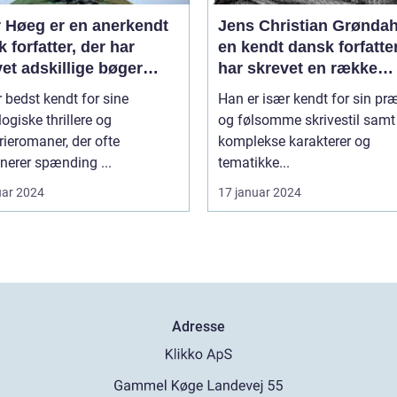
r Høeg er en anerkendt
Jens Christian Grøndah
 forfatter, der har
en kendt dansk forfatter
et adskillige bøger
har skrevet en række
 for forskellige genrer
populære bøger
 bedst kendt for sine
Han er især kendt for sin pr
ilarter
ogiske thrillere og
og følsomme skrivestil samt
ieromaner, der ofte
komplekse karakterer og
nerer spænding ...
tematikke...
uar 2024
17 januar 2024
Adresse