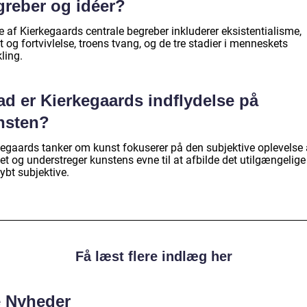
greber og idéer?
 af Kierkegaards centrale begreber inkluderer eksistentialisme,
 og fortvivlelse, troens tvang, og de tre stadier i menneskets
ling.
ad er Kierkegaards indflydelse på
nsten?
kegaards tanker om kunst fokuserer på den subjektive oplevelse 
t og understreger kunstens evne til at afbilde det utilgængelige
ybt subjektive.
Få læst flere indlæg her
e Nyheder