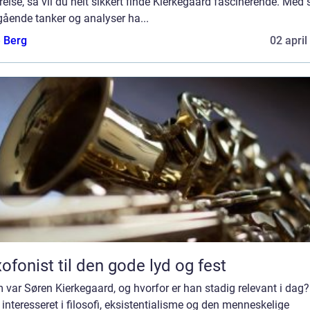
relse, så vil du helt sikkert finde Kierkegaard fascinerende. Med 
ående tanker og analyser ha...
e Berg
02 april
ofonist til den gode lyd og fest
var Søren Kierkegaard, og hvorfor er han stadig relevant i dag?
 interesseret i filosofi, eksistentialisme og den menneskelige