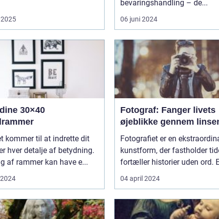
bevaringshandling – de...
 2025
06 juni 2024
 dine 30×40
Fotograf: Fanger livets
edrammer
øjeblikke gennem linse
t kommer til at indrette dit
Fotografiet er en ekstraordi
er hver detalje af betydning.
kunstform, der fastholder ti
lg af rammer kan have e...
fortæller historier uden ord. E
i 2024
04 april 2024