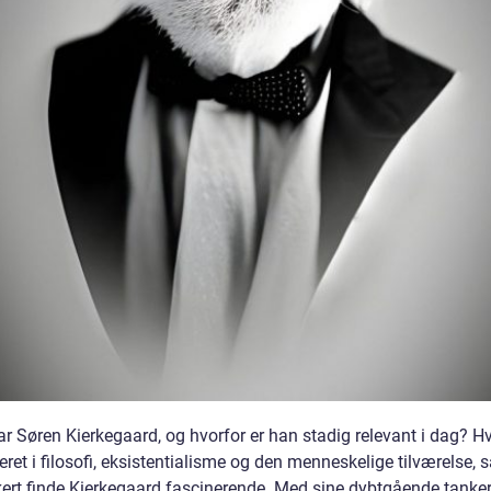
r Søren Kierkegaard, og hvorfor er han stadig relevant i dag? Hv
eret i filosofi, eksistentialisme og den menneskelige tilværelse, s
kkert finde Kierkegaard fascinerende. Med sine dybtgående tanke