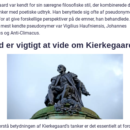
ard var kendt for sin særegne filosofiske stil, der kombinerede 
nker med poetiske udtryk. Han benyttede sig ofte af pseudonyme
for at give forskellige perspektiver på de emner, han behandlede
 mest kendte pseudonymer var Vigilius Haufniensis, Johannes
s og Anti-Climacus.
 er vigtigt at vide om Kierkegaa
orstå betydningen af Kierkegaard’s tanker er det essentielt at for