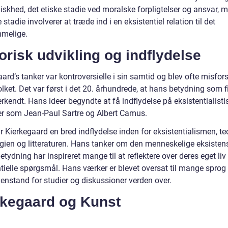
iskhed, det etiske stadie ved moralske forpligtelser og ansvar, 
e stadie involverer at træde ind i en eksistentiel relation til det
melige.
orisk udvikling og indflydelse
ard’s tanker var kontroversielle i sin samtid og blev ofte misfor
lket. Det var først i det 20. århundrede, at hans betydning som f
rkendt. Hans ideer begyndte at få indflydelse på eksistentialisti
fer som Jean-Paul Sartre og Albert Camus.
r Kierkegaard en bred indflydelse inden for eksistentialismen, te
gien og litteraturen. Hans tanker om den menneskelige eksisten
etydning har inspireret mange til at reflektere over deres eget liv
tielle spørgsmål. Hans værker er blevet oversat til mange sprog 
genstand for studier og diskussioner verden over.
rkegaard og Kunst