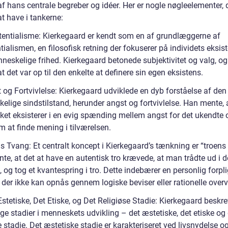
af hans centrale begreber og idéer. Her er nogle nøgleelementer, d
at have i tankerne:
stentialisme: Kierkegaard er kendt som en af grundlæggerne af
tialismen, en filosofisk retning der fokuserer på individets eksis
neskelige frihed. Kierkegaard betonede subjektivitet og valg, o
t det var op til den enkelte at definere sin egen eksistens.
 og Fortvivlelse: Kierkegaard udviklede en dyb forståelse af den
elige sindstilstand, herunder angst og fortvivlelse. Han mente, 
et eksisterer i en evig spænding mellem angst for det ukendte 
m at finde mening i tilværelsen.
s Tvang: Et centralt koncept i Kierkegaard’s tænkning er “troens
e, at det at have en autentisk tro krævede, at man trådte ud i d
 og tog et kvantespring i tro. Dette indebærer en personlig forpli
 der ikke kan opnås gennem logiske beviser eller rationelle overv
stetiske, Det Etiske, og Det Religiøse Stadie: Kierkegaard beskre
ige stadier i menneskets udvikling – det æstetiske, det etiske og
e stadie. Det æstetiske stadie er karakteriseret ved livsnydelse o