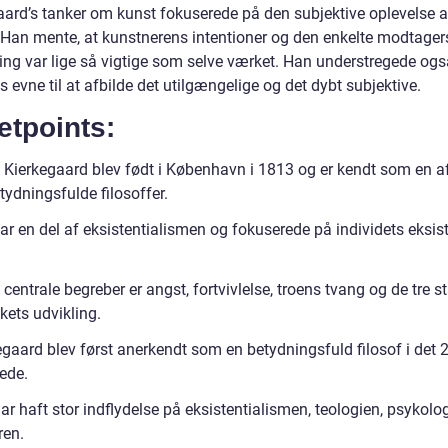
aard’s tanker om kunst fokuserede på den subjektive oplevelse a
 Han mente, at kunstnerens intentioner og den enkelte modtager
ning var lige så vigtige som selve værket. Han understregede ogs
 evne til at afbilde det utilgængelige og det dybt subjektive.
etpoints:
 Kierkegaard blev født i København i 1813 og er kendt som en a
ydningsfulde filosoffer.
ar en del af eksistentialismen og fokuserede på individets eksis
centrale begreber er angst, fortvivlelse, troens tvang og de tre st
ets udvikling.
gaard blev først anerkendt som en betydningsfuld filosof i det 2
ede.
r haft stor indflydelse på eksistentialismen, teologien, psykolo
ren.