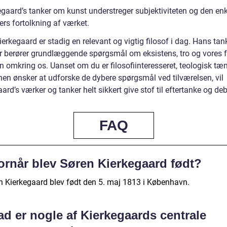
egaard’s tanker om kunst understreger subjektiviteten og den enk
rs fortolkning af værket.
erkegaard er stadig en relevant og vigtig filosof i dag. Hans tan
r berører grundlæggende spørgsmål om eksistens, tro og vores 
en omkring os. Uanset om du er filosofiinteresseret, teologisk tæn
hen ønsker at udforske de dybere spørgsmål ved tilværelsen, vil
ard’s værker og tanker helt sikkert give stof til eftertanke og deb
FAQ
ornår blev Søren Kierkegaard født?
n Kierkegaard blev født den 5. maj 1813 i København.
d er nogle af Kierkegaards centrale