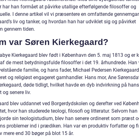
 har han formået at påvirke utallige efterfølgende filosoffer og
tuelle. I denne artikel vil vi præsentere en omfattende gennemga
ard’s liv og tanker, og hvordan han har udviklet sig og påvirket
ien gennem tiden.
m var Søren Kierkegaard?
abye Kierkegaard blev født i København den 5. maj 1813 og er 
af de mest betydningsfulde filosoffer i det 19. århundrede. Han
 velstående familie, og hans fader, Michael Pedersen Kierkegaard
eret og religiøst engageret garnhandler. Hans mor, Ane Sørensdat
rkegaard, døde tidligt, hvilket havde en dyb indvirkning på hans
 og senere liv.
aard blev uddannet ved Borgerdydskolen og derefter ved Køben
tet, hvor han studerede teologi, filosofi og litteratur. Selvom han 
jorde sin teologistudium, blev han senere ordineret som præst o
ens problemer ind i prædiken. Han var en produktiv forfatter og fi
v mere end 30 bøger på blot 15 år.