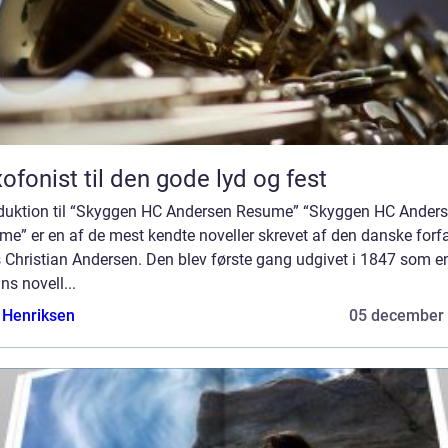
ofonist til den gode lyd og fest
oduktion til “Skyggen HC Andersen Resume” “Skyggen HC Ander
e” er en af de mest kendte noveller skrevet af den danske forfa
 Christian Andersen. Den blev første gang udgivet i 1847 som e
ns novell...
 Henriksen
05 december