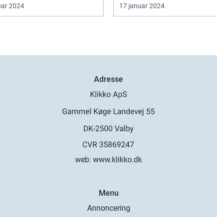
uar 2024
17 januar 2024
Adresse
web:
www.klikko.dk
Menu
Annoncering