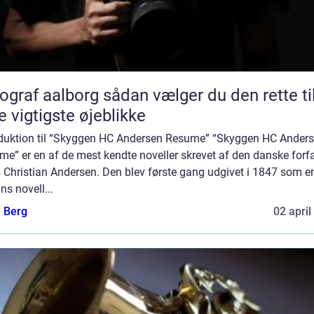
aalborg sådan vælger du den rette til
e vigtigste øjeblikke
oduktion til “Skyggen HC Andersen Resume” “Skyggen HC Ander
e” er en af de mest kendte noveller skrevet af den danske forfa
 Christian Andersen. Den blev første gang udgivet i 1847 som e
ns novell...
e Berg
02 april