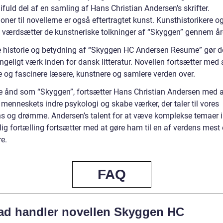
fuld del af en samling af Hans Christian Andersen’s skrifter.
tioner til novellerne er også eftertragtet kunst. Kunsthistorikere o
 værdsætter de kunstneriske tolkninger af “Skyggen” gennem år
e historie og betydning af “Skyggen HC Andersen Resume” gør den
eligt værk inden for dansk litteratur. Novellen fortsætter med 
e og fascinere læsere, kunstnere og samlere verden over.
 ånd som “Skyggen”, fortsætter Hans Christian Andersen med a
 menneskets indre psykologi og skabe værker, der taler til vores
ns og drømme. Andersen’s talent for at væve komplekse temaer i
lig fortælling fortsætter med at gøre ham til en af verdens mest
re.
FAQ
ad handler novellen Skyggen HC