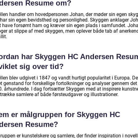
dersen Resume om?
llen handler om hovedpersonen Johan, der møder sin egen skyg
har sin egen bevidsthed og personlighed. Skyggen anklager Jo
at have forsømt ham og kræver sin egen plads i samfundet. Joh
øger at slippe af med skyggen, men oplever både tab af anerken
lit.
ordan har Skyggen HC Andersen Resu
iklet sig over tid?
len blev udgivet i 1847 og vandt hurtigt popularitet i Europa. De
et genstand for forskellige fortolkninger og analyser gennem det
0. århundrede. I dag fortsætter Skyggen med at inspirere kunstn
ltrække samlere af både førsteudgaver og illustrationer.
em er målgruppen for Skyggen HC
dersen Resume?
uppen er kunstelskere og samlere, der finder inspiration i novel