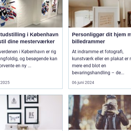
tudstilling i København
Personliggør dit hjem 
stil dine mesterværker
billedrammer
verdenen i København er rig
At indramme et fotografi,
ngfoldig, og besøgende kan
kunstværk eller en plakat er
forvente en ny ...
mere end blot en
bevaringshandling – de...
 2025
06 juni 2024