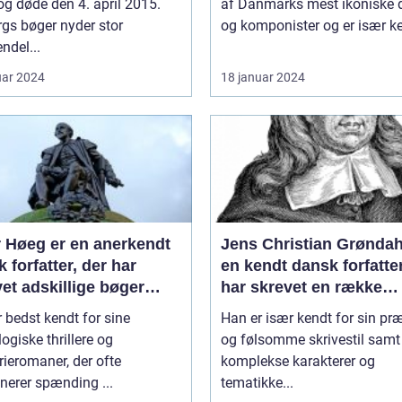
g døde den 4. april 2015.
af Danmarks mest ikoniske d
rgs bøger nyder stor
og komponister og er især ken
ndel...
uar 2024
18 januar 2024
r Høeg er en anerkendt
Jens Christian Grøndah
 forfatter, der har
en kendt dansk forfatter
et adskillige bøger
har skrevet en række
 for forskellige genrer
populære bøger
 bedst kendt for sine
Han er især kendt for sin pr
ilarter
ogiske thrillere og
og følsomme skrivestil samt
ieromaner, der ofte
komplekse karakterer og
nerer spænding ...
tematikke...