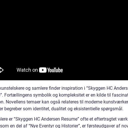
unstelskere og samlere finder inspiration i “Skyggen HC Ander
. Fortællingens symbolik og kompleksitet er en kilde til fascina
ion. Novellens temaer kan også relateres til moderne kunstværker
r begreber som identitet, dualitet og eksistentielle spørgsmål.
lere er “Skyggen HC Andersen Resume” ofte et eftertragtet værk.
som en del af “Nye Eventyr og Historier”, er førsteudgaver af no