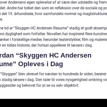
i over Andersens egen oplevelse af at være den udstødte og fre
et. Andre har tolket den som en refleksion over de sociale og po
 i det 19. århundrede, hvor samfundets normer og magtstrukturer
t.
ne tid er “Skyggen HC Andersen Resume” stadig et godt eksemp
s dygtighed som forfatter. Novellen har inspireret flere kunstnere
rker i forskellige medier, herunder teaterstykker, film og malerie
r en tidløs historie, der fortsat appellerer til læsere i dag.
rdan “Skyggen HC Andersen
ume” Opleves i Dag
“Skyggen” blev skrevet for næsten to hundrede år siden, berører
 stadig læsere i dag. Den taler til vores nysgerrighed omkring v
ggesider og behovet for at se os selv objektivt.