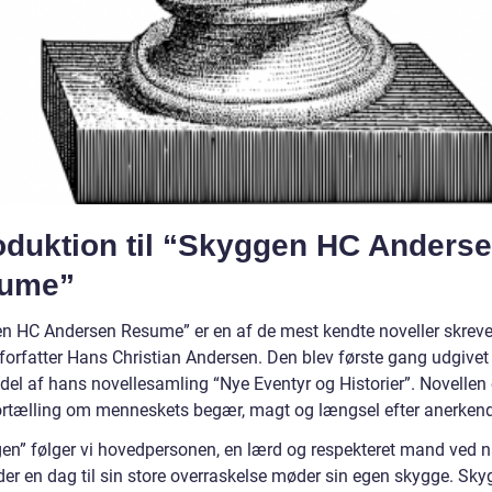
roduktion til “Skyggen HC Anders
ume”
n HC Andersen Resume” er en af de mest kendte noveller skreve
forfatter Hans Christian Andersen. Den blev første gang udgivet
del af hans novellesamling “Nye Eventyr og Historier”. Novellen 
fortælling om menneskets begær, magt og længsel efter anerkend
gen” følger vi hovedpersonen, en lærd og respekteret mand ved 
der en dag til sin store overraskelse møder sin egen skygge. Sky