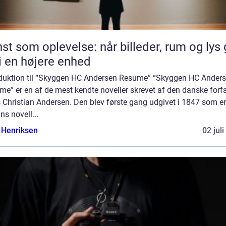
st som oplevelse: når billeder, rum og lys 
i en højere enhed
oduktion til “Skyggen HC Andersen Resume” “Skyggen HC Ander
e” er en af de mest kendte noveller skrevet af den danske forfa
 Christian Andersen. Den blev første gang udgivet i 1847 som e
ns novell...
 Henriksen
02 jul