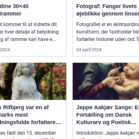
 dine 30×40
Fotograf: Fanger livets
edrammer
øjeblikke gennem linse
t kommer til at indrette dit
Fotografiet er en ekstraordi
er hver detalje af betydning.
kunstform, der fastholder ti
lg af rammer kan have e...
fortæller historier uden ord. E
i 2024
04 april 2024
 Rifbjerg var en af
Jeppe Aakjær Sange: E
arks mest
Fortælling om Dansk
ningsfulde forfattere
Kulturarv og Poetisk
rikere
Skønhed
lev født den 15. december
Introduktion: Jeppe Aakjær v