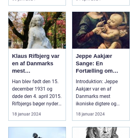
ord. En ...
Klaus Rifbjerg var
Jeppe Aakjær
en af Danmarks
Sange: En
mest
Fortælling om
betydningsfulde
Dansk Kulturarv
Han blev født den 15.
Introduktion: Jeppe
forfattere og
og Poetisk
december 1931 og
Aakjær var en af
lyrikere
Skønhed
døde den 4. april 2015.
Danmarks mest
Rifbjergs bøger nyder
ikoniske digtere og
stor anerkendel...
komponister og er især
18 januar 2024
18 januar 2024
kendt ...