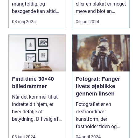
mangfoldig, og
eller en plakat er meget
besøgende kan altid
mere end blot en
forvente en ny ...
bevaringshandling –
03 maj 2025
06 juni 2024
de...
Find dine 30×40
Fotograf: Fanger
billedrammer
livets øjeblikke
gennem linsen
Når det kommer til at
indrette dit hjem, er
Fotografiet er en
hver detalje af
ekstraordinær
betydning. Dit valg af
kunstform, der
rammer kan have e...
fastholder tiden og
fortæller historier uden
03 juni 2024
04 april 2024