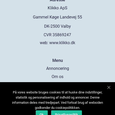
web:
www.klikko.dk
Menu
Annoncering
Om os
Cookies
På vores website bruges cookies til at huske dine indstillinger,
Kontakt os
statistik og personalisering af indhold og annoncer. Denne
Sitemap
information deles med tredjepart. Ved fortsat brug af websiden
godkender du cookiepolitikken.
Ok
Privatlivspolitik