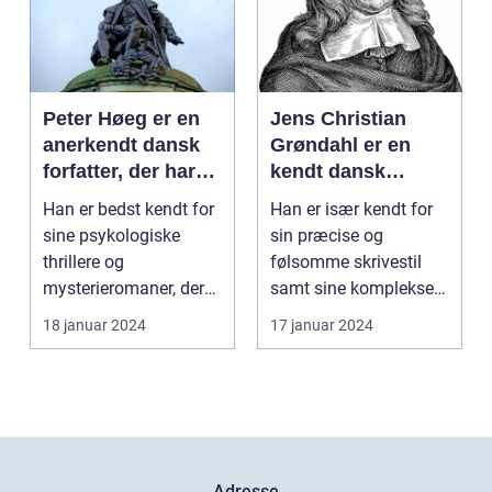
Peter Høeg er en
Jens Christian
anerkendt dansk
Grøndahl er en
forfatter, der har
kendt dansk
skrevet adskillige
forfatter, der har
Han er bedst kendt for
Han er især kendt for
bøger inden for
skrevet en række
sine psykologiske
sin præcise og
forskellige genrer
populære bøger
thrillere og
følsomme skrivestil
og stilarter
mysterieromaner, der
samt sine komplekse
ofte kombinerer
karakterer og
18 januar 2024
17 januar 2024
spænding ...
tematikke...
Adresse