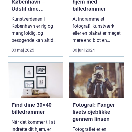
København –
hjem med
Udstil dine
billedrammer
mesterværker
Kunstverdenen i
At indramme et
København er rig og
fotografi, kunstværk
mangfoldig, og
eller en plakat er meget
besøgende kan altid
mere end blot en
forvente en ny ...
bevaringshandling –
03 maj 2025
06 juni 2024
de...
Find dine 30×40
Fotograf: Fanger
billedrammer
livets øjeblikke
gennem linsen
Når det kommer til at
indrette dit hjem, er
Fotografiet er en