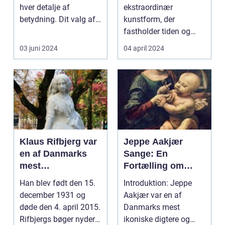
hver detalje af
ekstraordinær
betydning. Dit valg af
kunstform, der
rammer kan have e...
fastholder tiden og
fortæller historier uden
03 juni 2024
04 april 2024
ord. En ...
Klaus Rifbjerg var
Jeppe Aakjær
en af Danmarks
Sange: En
mest
Fortælling om
betydningsfulde
Dansk Kulturarv
Han blev født den 15.
Introduktion: Jeppe
forfattere og
og Poetisk
december 1931 og
Aakjær var en af
lyrikere
Skønhed
døde den 4. april 2015.
Danmarks mest
Rifbjergs bøger nyder
ikoniske digtere og