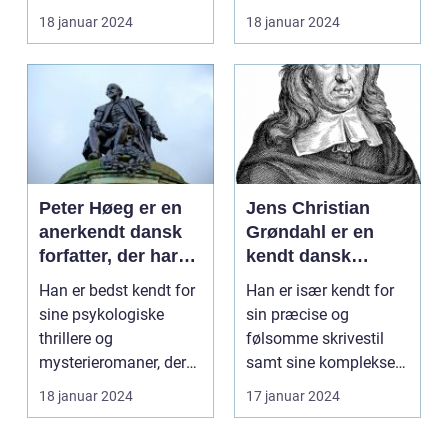
stor anerkendel...
komponister og er især
18 januar 2024
18 januar 2024
kendt ...
Peter Høeg er en
Jens Christian
anerkendt dansk
Grøndahl er en
forfatter, der har
kendt dansk
skrevet adskillige
forfatter, der har
Han er bedst kendt for
Han er især kendt for
bøger inden for
skrevet en række
sine psykologiske
sin præcise og
forskellige genrer
populære bøger
thrillere og
følsomme skrivestil
og stilarter
mysterieromaner, der
samt sine komplekse
ofte kombinerer
karakterer og
18 januar 2024
17 januar 2024
spænding ...
tematikke...