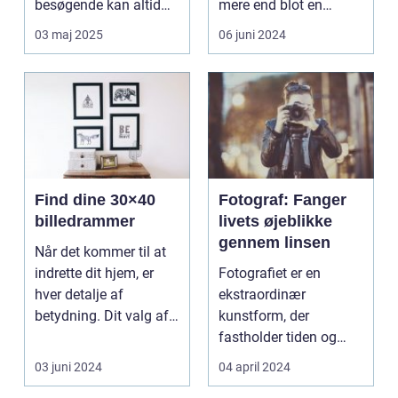
besøgende kan altid
mere end blot en
forvente en ny ...
bevaringshandling –
03 maj 2025
06 juni 2024
de...
Find dine 30×40
Fotograf: Fanger
billedrammer
livets øjeblikke
gennem linsen
Når det kommer til at
indrette dit hjem, er
Fotografiet er en
hver detalje af
ekstraordinær
betydning. Dit valg af
kunstform, der
rammer kan have e...
fastholder tiden og
fortæller historier uden
03 juni 2024
04 april 2024
ord. En ...