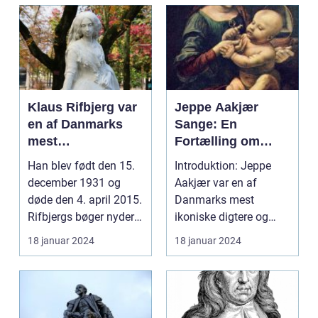
Klaus Rifbjerg var
Jeppe Aakjær
en af Danmarks
Sange: En
mest
Fortælling om
betydningsfulde
Dansk Kulturarv
Han blev født den 15.
Introduktion: Jeppe
forfattere og
og Poetisk
december 1931 og
Aakjær var en af
lyrikere
Skønhed
døde den 4. april 2015.
Danmarks mest
Rifbjergs bøger nyder
ikoniske digtere og
stor anerkendel...
komponister og er især
18 januar 2024
18 januar 2024
kendt ...