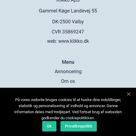
web:
www.klikko.dk
Menu
Annoncering
Om os
Cookies
På vores website bruges cookies til at huske dine indstillinger,
Kontakt os
statistik og personalisering af indhold og annoncer. Denne
Sitemap
information deles med tredjepart. Ved fortsat brug af websiden
godkender du cookiepolitikken.
Ok
Privatlivspolitik