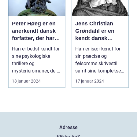
Peter Høeg er en
Jens Christian
anerkendt dansk
Grøndahl er en
forfatter, der har
kendt dansk
skrevet adskillige
forfatter, der har
Han er bedst kendt for
Han er især kendt for
bøger inden for
skrevet en række
sine psykologiske
sin præcise og
forskellige genrer
populære bøger
thrillere og
følsomme skrivestil
og stilarter
mysterieromaner, der
samt sine komplekse
ofte kombinerer
karakterer og
18 januar 2024
17 januar 2024
spænding ...
tematikke...
Adresse