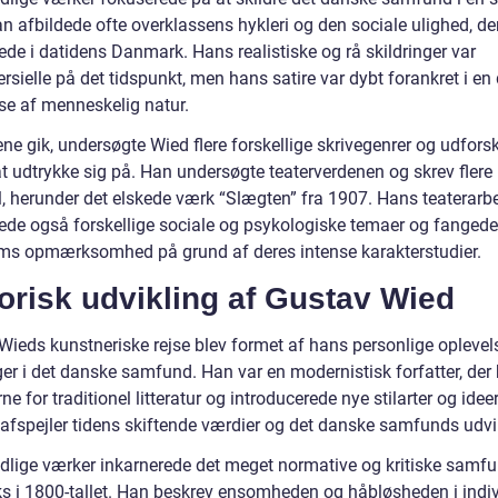
n afbildede ofte overklassens hykleri og den sociale ulighed, de
ede i datidens Danmark. Hans realistiske og rå skildringer var
rsielle på det tidspunkt, men hans satire var dybt forankret i en
lse af menneskelig natur.
ne gik, undersøgte Wied flere forskellige skrivegenrer og udfors
t udtrykke sig på. Han undersøgte teaterverdenen og skrev flere
l, herunder det elskede værk “Slægten” fra 1907. Hans teaterarb
ede også forskellige sociale og psykologiske temaer og fangede
ms opmærksomhed på grund af deres intense karakterstudier.
orisk udvikling af Gustav Wied
Wieds kunstneriske rejse blev formet af hans personlige oplevel
er i det danske samfund. Han var en modernistisk forfatter, der
rne for traditionel litteratur og introducerede nye stilarter og idee
 afspejler tidens skiftende værdier og det danske samfunds udvi
idlige værker inkarnerede det meget normative og kritiske samf
s i 1800-tallet. Han beskrev ensomheden og håbløsheden i indiv