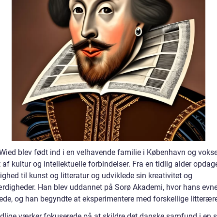
Wied blev født ind i en velhavende familie i København og voks
af kultur og intellektuelle forbindelser. Fra en tidlig alder opda
ighed til kunst og litteratur og udviklede sin kreativitet og
ærdigheder. Han blev uddannet på Sorø Akademi, hvor hans evne
ede, og han begyndte at eksperimentere med forskellige litterære
idlige værker fokuserede på at skildre det danske samfund i en s