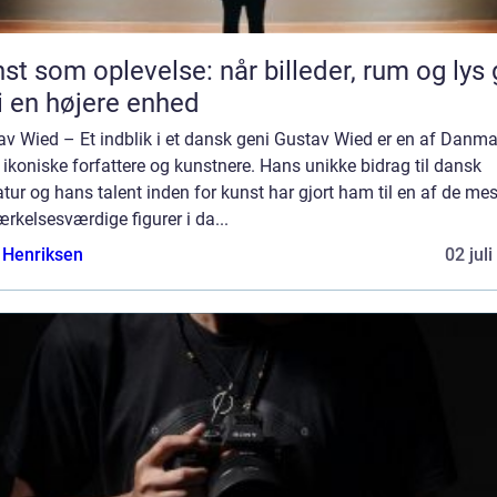
st som oplevelse: når billeder, rum og lys 
i en højere enhed
av Wied – Et indblik i et dansk geni Gustav Wied er en af Danm
ikoniske forfattere og kunstnere. Hans unikke bidrag til dansk
ratur og hans talent inden for kunst har gjort ham til en af de mes
kelsesværdige figurer i da...
 Henriksen
02 jul