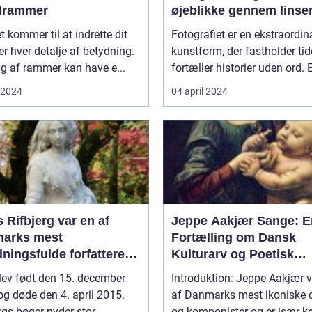
edrammer
øjeblikke gennem linse
t kommer til at indrette dit
Fotografiet er en ekstraordi
er hver detalje af betydning.
kunstform, der fastholder ti
lg af rammer kan have e...
fortæller historier uden ord. E
i 2024
04 april 2024
 Rifbjerg var en af
Jeppe Aakjær Sange: E
arks mest
Fortælling om Dansk
ningsfulde forfattere
Kulturarv og Poetisk
rikere
Skønhed
lev født den 15. december
Introduktion: Jeppe Aakjær v
g døde den 4. april 2015.
af Danmarks mest ikoniske d
rgs bøger nyder stor
og komponister og er især ken