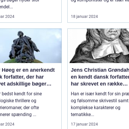
ndel...
uar 2024
18 januar 2024
r Høeg er en anerkendt
Jens Christian Grøndah
 forfatter, der har
en kendt dansk forfatter
et adskillige bøger
har skrevet en række
 for forskellige genrer
populære bøger
 bedst kendt for sine
Han er især kendt for sin pr
ilarter
ogiske thrillere og
og følsomme skrivestil samt
ieromaner, der ofte
komplekse karakterer og
nerer spænding ...
tematikke...
uar 2024
17 januar 2024