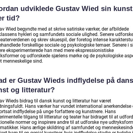
ordan udviklede Gustav Wied sin kunst
r tid?
av Wied begyndte med at skrive satiriske værker, der afbildede
klassens hykleri og samfundets sociale ulighed. Senere udforsk
eaterverdenen og skrev skuespil, der foretog intense karakterstu
ehandlede forskellige sociale og psykologiske temaer. Senere i s
iere eksperimenterede han med mere ekspressionistiske
yksformer og udforskede sjælens mørke og de psykologiske asp
et menneskelige sind.
ad er Gustav Wieds indflydelse på dan
st og litteratur?
v Wieds bidrag til dansk kunst og litteratur har været
dningsfuldt. Hans værker har vundet international anerkendelse
ortsat indflydelse på unge forfattere og kunstnere. Hans
rimentelle tilgang til litteratur og teater har bidraget til at udfor
tionelle normer og inspirere andre til at udforske nye udtryksfor
ematikker. Hans ærlige skildring af samfundet og menneskesind
jort ham til en genial kunstner, hvis indflydelse stadig er tydelig 