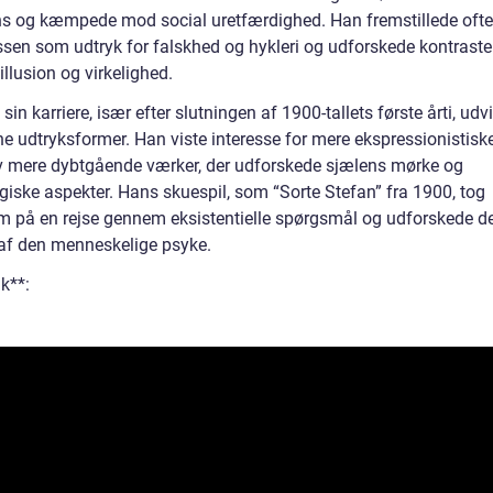
ns og kæmpede mod social uretfærdighed. Han fremstillede ofte
ssen som udtryk for falskhed og hykleri og udforskede kontrast
llusion og virkelighed.
 sin karriere, især efter slutningen af 1900-tallets første årti, udv
ne udtryksformer. Han viste interesse for mere ekspressionistisk
v mere dybtgående værker, der udforskede sjælens mørke og
giske aspekter. Hans skuespil, som “Sorte Stefan” fra 1900, tog
m på en rejse gennem eksistentielle spørgsmål og udforskede d
 af den menneskelige psyke.
k**: