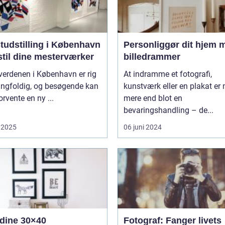
tudstilling i København
Personliggør dit hjem 
stil dine mesterværker
billedrammer
verdenen i København er rig
At indramme et fotografi,
ngfoldig, og besøgende kan
kunstværk eller en plakat er
forvente en ny ...
mere end blot en
bevaringshandling – de...
 2025
06 juni 2024
 dine 30×40
Fotograf: Fanger livets