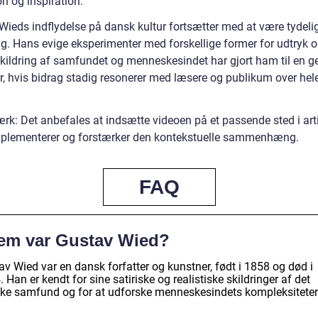
on og inspiration.
Wieds indflydelse på dansk kultur fortsætter med at være tydeli
ag. Hans evige eksperimenter med forskellige former for udtryk 
skildring af samfundet og menneskesindet har gjort ham til en g
r, hvis bidrag stadig resonerer med læsere og publikum over hel
rk: Det anbefales at indsætte videoen på et passende sted i arti
plementerer og forstærker den kontekstuelle sammenhæng.
FAQ
em var Gustav Wied?
v Wied var en dansk forfatter og kunstner, født i 1858 og død i
 Han er kendt for sine satiriske og realistiske skildringer af det
ke samfund og for at udforske menneskesindets kompleksiteter