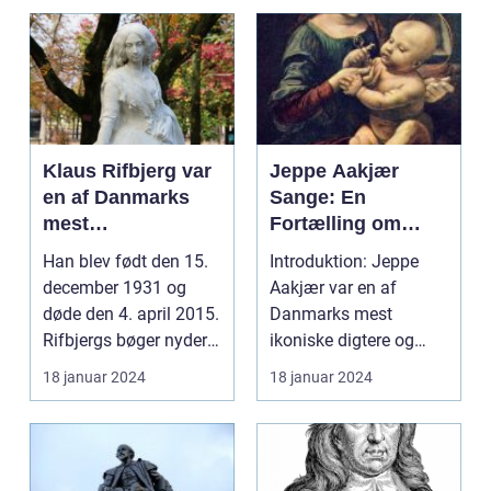
Klaus Rifbjerg var
Jeppe Aakjær
en af Danmarks
Sange: En
mest
Fortælling om
betydningsfulde
Dansk Kulturarv
Han blev født den 15.
Introduktion: Jeppe
forfattere og
og Poetisk
december 1931 og
Aakjær var en af
lyrikere
Skønhed
døde den 4. april 2015.
Danmarks mest
Rifbjergs bøger nyder
ikoniske digtere og
stor anerkendel...
komponister og er især
18 januar 2024
18 januar 2024
kendt ...