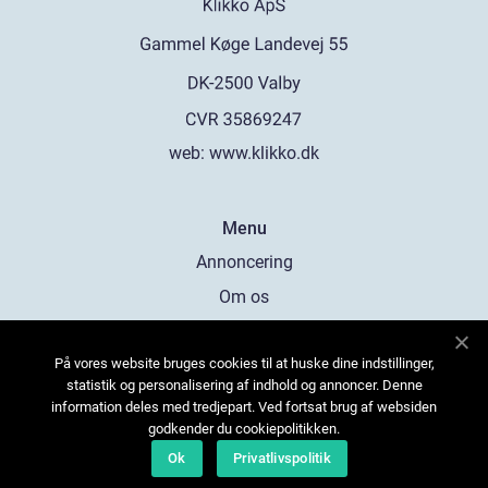
web:
www.klikko.dk
Menu
Annoncering
Om os
Cookies
På vores website bruges cookies til at huske dine indstillinger,
Kontakt os
statistik og personalisering af indhold og annoncer. Denne
Sitemap
information deles med tredjepart. Ved fortsat brug af websiden
godkender du cookiepolitikken.
Ok
Privatlivspolitik