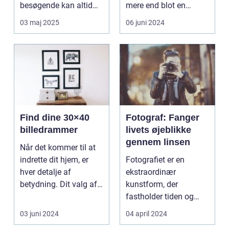
besøgende kan altid
mere end blot en
forvente en ny ...
bevaringshandling –
03 maj 2025
06 juni 2024
de...
Find dine 30×40
Fotograf: Fanger
billedrammer
livets øjeblikke
gennem linsen
Når det kommer til at
indrette dit hjem, er
Fotografiet er en
hver detalje af
ekstraordinær
betydning. Dit valg af
kunstform, der
rammer kan have e...
fastholder tiden og
fortæller historier uden
03 juni 2024
04 april 2024
ord. En ...