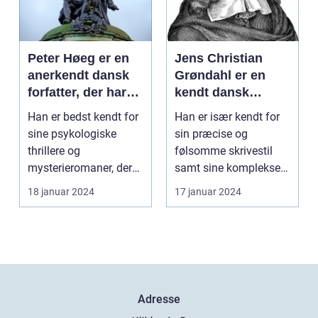
Peter Høeg er en
Jens Christian
anerkendt dansk
Grøndahl er en
forfatter, der har
kendt dansk
skrevet adskillige
forfatter, der har
Han er bedst kendt for
Han er især kendt for
bøger inden for
skrevet en række
sine psykologiske
sin præcise og
forskellige genrer
populære bøger
thrillere og
følsomme skrivestil
og stilarter
mysterieromaner, der
samt sine komplekse
ofte kombinerer
karakterer og
18 januar 2024
17 januar 2024
spænding ...
tematikke...
Adresse