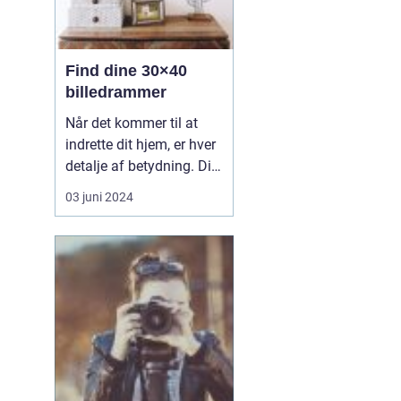
Find dine 30×40
billedrammer
Når det kommer til at
indrette dit hjem, er hver
detalje af betydning. Dit
valg af rammer kan have
03 juni 2024
en signifikant
indvirkning på rummets
atmosfære og på
hvordan dine værker
præsenteres. En af de
mest populære størrelser
for billeder og
kunstværker de...