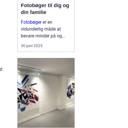
Fotobøger til dig og
din familie
Fotobøger
er en
vidunderlig måde at
bevare minder på og
dele dem med andre. I en
30 juni 2025
tid, hvor de fleste billeder
er digitale og ofte
glemmes på en
nd
computer eller telefon,
giver e...