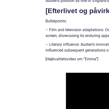
Austen’s position as one of England’
[Efterlivet og påvi
Bulletpoints:
– Film and television adaptations: 
screen, showcasing its enduring appe
– Literary influence: Austen’s innov
influenced subsequent generations of 
[Højkvalitetsvideo om “Emma”]