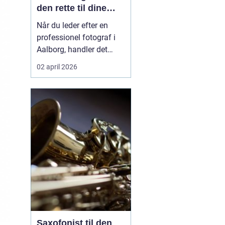
den rette til dine
vigtigste øjeblikke
Når du leder efter en
professionel fotograf i
Aalborg, handler det
sjældent kun om flotte
02 april 2026
billeder. Du leder efter en
person, der kan fange
stemningen,
personligheden og de
små detaljer, du selv
risikerer at overse. Valget
af fotograf kan være
forske...
Saxofonist til den