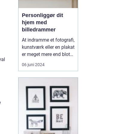
Personliggør dit
hjem med
billedrammer
At indramme et fotografi,
kunstværk eller en plakat
l
er meget mere end blot
yal
en bevaringshandling –
06 juni 2024
det er en måde at sætte
dit personlige præg på
dit hjem eller kontor.
Billedrammer i størrelsen
30x40 cm er blandt de
e
mest populære, fordi de
tilbyder e...