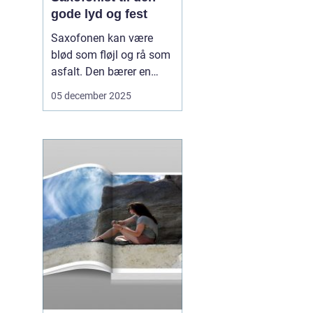
gode lyd og fest
Saxofonen kan være
blød som fløjl og rå som
asfalt. Den bærer en
melodi alene, smelter ind
05 december 2025
i et band eller skaber nye
klange i et moderne
værk. Når vi taler om en
saxofonist, taler vi om
en musiker, der kan...