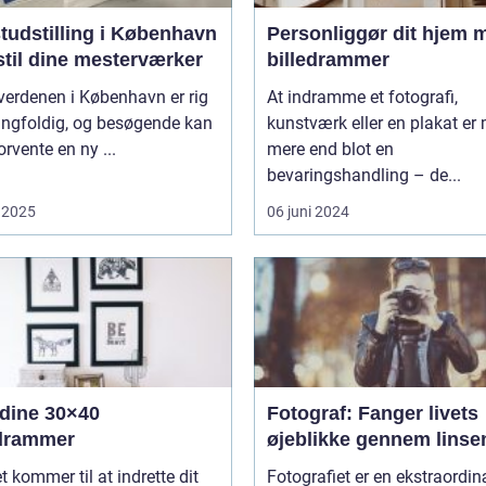
tudstilling i København
Personliggør dit hjem 
stil dine mesterværker
billedrammer
verdenen i København er rig
At indramme et fotografi,
ngfoldig, og besøgende kan
kunstværk eller en plakat er
forvente en ny ...
mere end blot en
bevaringshandling – de...
 2025
06 juni 2024
 dine 30×40
Fotograf: Fanger livets
edrammer
øjeblikke gennem linse
t kommer til at indrette dit
Fotografiet er en ekstraordi