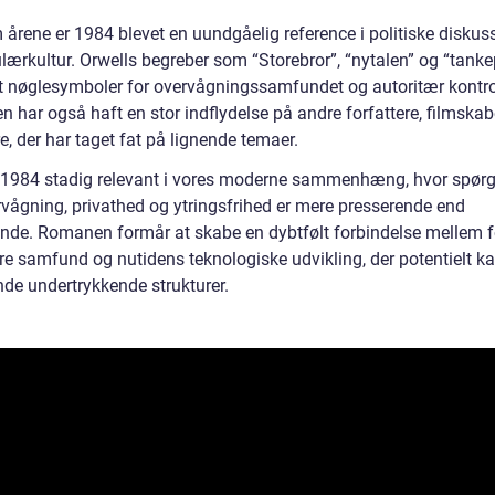
årene er 1984 blevet en uundgåelig reference i politiske diskus
ærkultur. Orwells begreber som “Storebror”, “nytalen” og “tankep
et nøglesymboler for overvågningssamfundet og autoritær kontro
 har også haft en stor indflydelse på andre forfattere, filmskab
, der har taget fat på lignende temaer.
r 1984 stadig relevant i vores moderne sammenhæng, hvor spør
vågning, privathed og ytringsfrihed er mere presserende end
nde. Romanen formår at skabe en dybtfølt forbindelse mellem f
re samfund og nutidens teknologiske udvikling, der potentielt ka
ende undertrykkende strukturer.