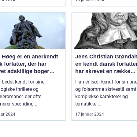
r Høeg er en anerkendt
Jens Christian Grøndah
 forfatter, der har
en kendt dansk forfatter
et adskillige bøger
har skrevet en række
 for forskellige genrer
populære bøger
 bedst kendt for sine
Han er især kendt for sin pr
ilarter
ogiske thrillere og
og følsomme skrivestil samt
ieromaner, der ofte
komplekse karakterer og
nerer spænding ...
tematikke...
uar 2024
17 januar 2024