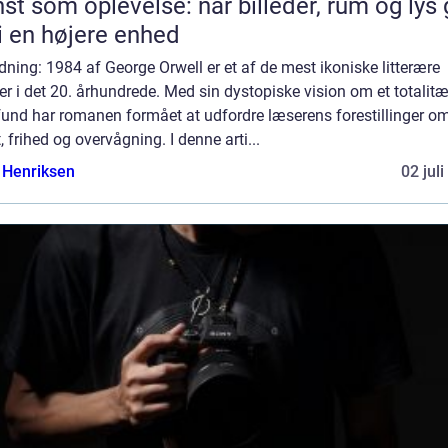
st som oplevelse: når billeder, rum og lys 
i en højere enhed
dning: 1984 af George Orwell er et af de mest ikoniske litterære
r i det 20. århundrede. Med sin dystopiske vision om et totalitæ
und har romanen formået at udfordre læserens forestillinger o
 frihed og overvågning. I denne arti...
 Henriksen
02 jul