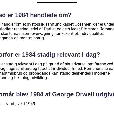
ad er 1984 handlede om?
 handler om et dystopisk samfund kaldet Oceanien, der er under
toritær regering ledet af Partiet og dets leder, Storebror. Roman
rsker temaer som overvågning, tankekontrol, individualitet,
aganda og magtmisbrug.
rfor er 1984 stadig relevant i dag?
 er stadig relevant i dag på grund af sin advarsel om farene ved
vågningssamfund og tabet af individuel frihed. Romanens tema
agtmisbrug og propaganda kan stadig genkendes i moderne
und og teknologiudvikling.
ornår blev 1984 af George Orwell udgiv
 blev udgivet i 1949.