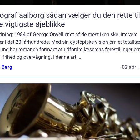
aalborg sådan vælger du den rette til
e vigtigste øjeblikke
dning: 1984 af George Orwell er et af de mest ikoniske litterære
r i det 20. århundrede. Med sin dystopiske vision om et totalitæ
und har romanen formået at udfordre læserens forestillinger o
 frihed og overvågning. I denne arti...
e Berg
02 april