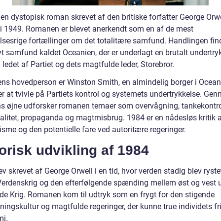
 en dystopisk roman skrevet af den britiske forfatter George Orw
 i 1949. Romanen er blevet anerkendt som en af de mest
elsesrige fortællinger om det totalitære samfund. Handlingen fin
tivt samfund kaldet Oceanien, der er underlagt en brutalt undertr
 ledet af Partiet og dets magtfulde leder, Storebror.
s hovedperson er Winston Smith, en almindelig borger i Oceani
r at tvivle på Partiets kontrol og systemets undertrykkelse. Ge
s øjne udforsker romanen temaer som overvågning, tankekontro
ualitet, propaganda og magtmisbrug. 1984 er en nådesløs kritik 
risme og den potentielle fare ved autoritære regeringer.
orisk udvikling af 1984
v skrevet af George Orwell i en tid, hvor verden stadig blev ryste
erdenskrig og den efterfølgende spænding mellem øst og vest 
de Krig. Romanen kom til udtryk som en frygt for den stigende
ingskultur og magtfulde regeringer, der kunne true individets fr
i.