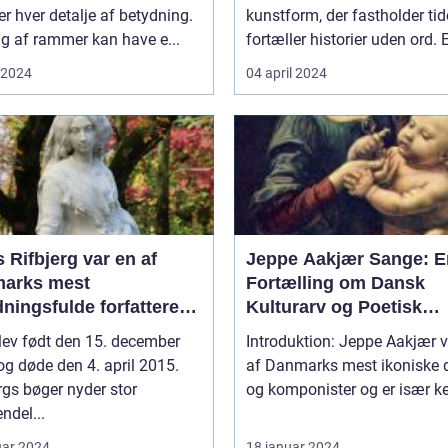
er hver detalje af betydning.
kunstform, der fastholder ti
lg af rammer kan have e...
fortæller historier uden ord. E
i 2024
04 april 2024
 Rifbjerg var en af
Jeppe Aakjær Sange: E
arks mest
Fortælling om Dansk
ningsfulde forfattere
Kulturarv og Poetisk
rikere
Skønhed
lev født den 15. december
Introduktion: Jeppe Aakjær v
g døde den 4. april 2015.
af Danmarks mest ikoniske d
rgs bøger nyder stor
og komponister og er især ken
ndel...
uar 2024
18 januar 2024