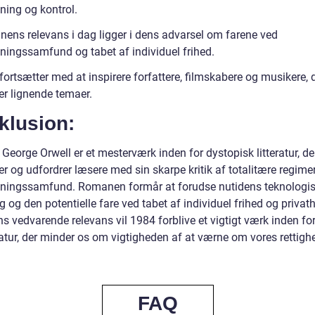
ning og kontrol.
ens relevans i dag ligger i dens advarsel om farene ved
ningssamfund og tabet af individuel frihed.
ortsætter med at inspirere forfattere, filmskabere og musikere, 
er lignende temaer.
klusion:
George Orwell er et mesterværk inden for dystopisk litteratur, de
er og udfordrer læsere med sin skarpe kritik af totalitære regime
ningssamfund. Romanen formår at forudse nutidens teknologi
g og den potentielle fare ved tabet af individuel frihed og privat
s vedvarende relevans vil 1984 forblive et vigtigt værk inden fo
ratur, der minder os om vigtigheden af at værne om vores rettigh
.
FAQ